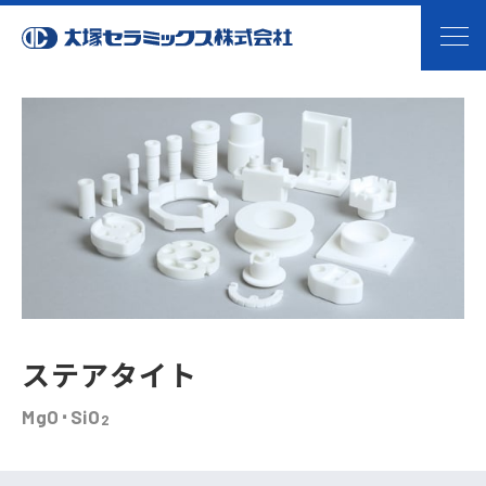
大塚セラミックス株式会社｜ファインセ
ステアタイト
MgO･SiO
2