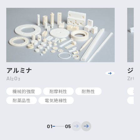
アルミナ
ジ
Al
O
ZrO
2
3
2
機械的強度
耐摩耗性
耐熱性
機
耐薬品性
電気絶縁性
耐
01
05