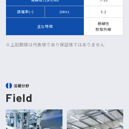
誘電率(−)
1MHz
5.2
絶縁性
主な特徴
耐紫外線
※上記数値は代表値であり保証値ではありません
活躍分野
Field