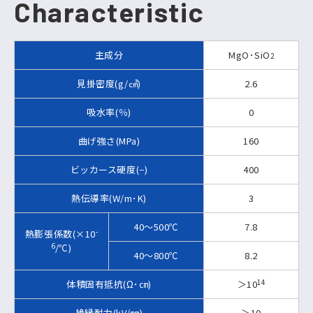
Characteristic
主成分
MgO･SiO
2
見掛密度(g/㎤)
2.6
吸水率(％)
0
曲げ強さ(MPa)
160
ビッカース硬度(−)
400
熱伝導率(W/m･K)
3
40〜500℃
7.8
熱膨張係数(×10
-
6
/℃)
40〜800℃
8.2
体積固有抵抗(Ω･㎝)
＞10
14
絶縁耐力(kV/㎜)
＞10